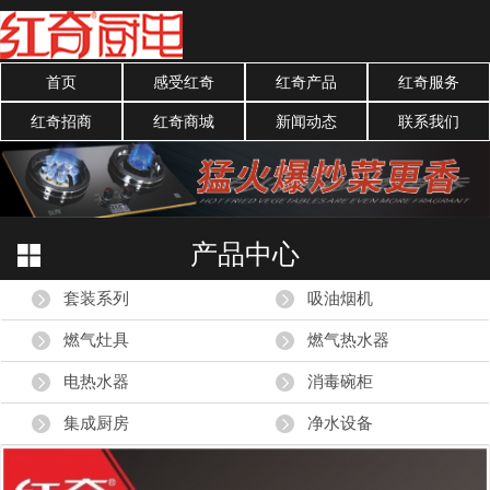
首页
感受红奇
红奇产品
红奇服务
红奇招商
红奇商城
新闻动态
联系我们
产品中心
套装系列
吸油烟机
燃气灶具
燃气热水器
电热水器
消毒碗柜
集成厨房
净水设备