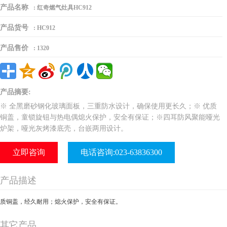
产品名称
:
红奇燃气灶具HC912
产品货号
:
HC912
产品售价
:
1320
产品摘要:
※ 全黑磨砂钢化玻璃面板，三重防水设计，确保使用更长久；※ 优质
铜盖，童锁旋钮与热电偶熄火保护，安全有保证；※四耳防风聚能哑光
炉架，哑光灰烤漆底壳，台嵌两用设计。
立即咨询
电话咨询:023-63836300
产品描述
质铜盖，经久耐用；熄火保护，安全有保证。
其它产品