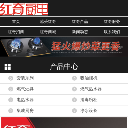
首页
感受红奇
红奇产品
红奇服务
红奇招商
红奇商城
新闻动态
联系我们
产品中心
套装系列
吸油烟机
燃气灶具
燃气热水器
电热水器
消毒碗柜
集成厨房
净水设备