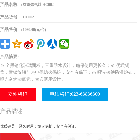
产品名称
:
红奇燃气灶 HC002
产品货号
:
HC002
产品售价
:
1080.00(元/台)
产品摘要:
※ 全黑钢化玻璃面板，三重防水设计，确保使用更长久；※ 优质铜
盖，童锁旋钮与热电偶熄火保护，安全有保证；※ 哑光铸铁防滑炉架，
哑光灰烤漆底壳，台嵌两用设计。
立即咨询
电话咨询:023-63836300
产品描述
优质铜盖，经久耐用；熄火保护，安全有保证。