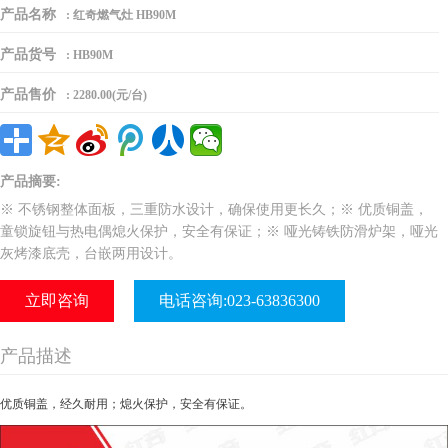
产品名称
:
红奇燃气灶 HB90M
产品货号
:
HB90M
产品售价
:
2280.00(元/台)
产品摘要:
※ 不锈钢整体面板，三重防水设计，确保使用更长久；※ 优质铜盖，
童锁旋钮与热电偶熄火保护，安全有保证；※ 哑光铸铁防滑炉架，哑光
灰烤漆底壳，台嵌两用设计。
立即咨询
电话咨询:023-63836300
产品描述
优质铜盖，经久耐用；熄火保护，安全有保证。