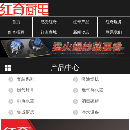
首页
感受红奇
红奇产品
红奇服务
红奇招商
红奇商城
新闻动态
联系我们
产品中心
套装系列
吸油烟机
燃气灶具
燃气热水器
电热水器
消毒碗柜
集成厨房
净水设备