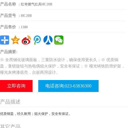
产品名称
:
红奇燃气灶具HC20B
产品货号
:
HC20B
产品售价
:
1380
产品摘要:
※ 全黑钢化玻璃面板，三重防水设计，确保使用更长久；※ 优质铜
盖，童锁旋钮与热电偶熄火保护，安全有保证；※ 哑光铸铁防滑炉架，
哑光灰烤漆底壳，台嵌两用设计。
立即咨询
电话咨询:023-63836300
产品描述
优质铜盖，经久耐用；熄火保护，安全有保
证。
其它产品