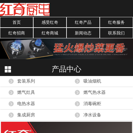
首页
感受红奇
红奇产品
红奇服务
红奇招商
红奇商城
新闻动态
联系我们
产品中心
套装系列
吸油烟机
燃气灶具
燃气热水器
电热水器
消毒碗柜
集成厨房
净水设备