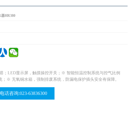
器HR380
搭；LED显示屏，触摸操控开关；※ 智能恒温控制系统与控气比例
统；※ 无氧铜水箱，强制排废系统，防漏电保护插头安全有保障。
电话咨询:023-63836300