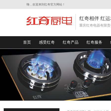
嗨，欢迎来到红奇官方网站！
红奇相伴 红运
重庆红奇电器有限责
首页
感受红奇
红奇产品
红奇服务