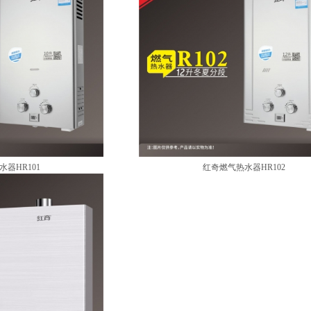
器HR101
红奇燃气热水器HR102