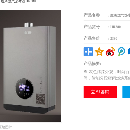
> 红奇燃气热水器HR380
产品名称
:
红奇燃气热水
产品货号
:
HR380
产品售价
:
2380
产品摘要:
※ 灰色烤漆外观，时尚百
阀，智能分段密闭燃烧系
立即咨询
原始图片