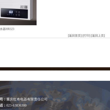
器HR323
[
返回首页
] [
打印
] [
返回上页
]
司：
重庆红奇电器有限责任公司
话：
023-63836300