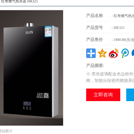
> 红奇燃气热水器 HR325
产品名称
:
红奇燃气热水器
产品货号
:
HR325
产品售价
:
1980.00(元/台
产品摘要:
※ 黑色玻璃配金色边框外
阀，智能分段密闭燃烧系
立即咨询
原始图片