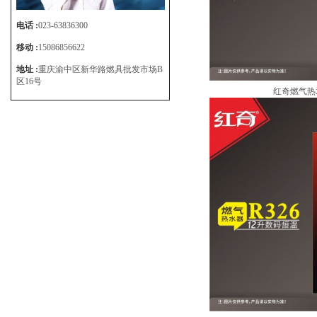
电话 :
023-63836300
移动 :
15086856622
地址 :
重庆渝中区新华路燃具批发市场B
区16号
红奇燃气热水