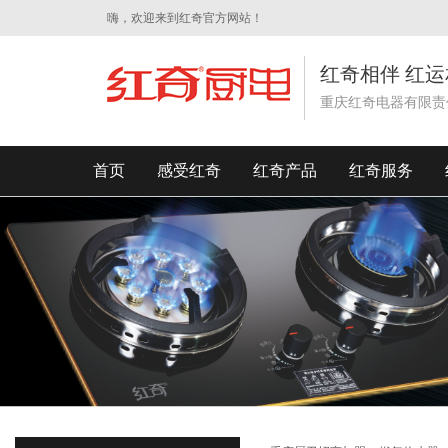
嗨，欢迎来到红奇官方网站！
红奇相伴 红运
重庆红奇电器有限责
首页
感受红奇
红奇产品
红奇服务