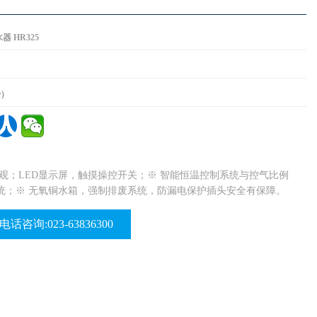
 HR325
)
观；LED显示屏，触摸操控开关；※ 智能恒温控制系统与控气比例
统；※ 无氧铜水箱，强制排废系统，防漏电保护插头安全有保障。
电话咨询:023-63836300