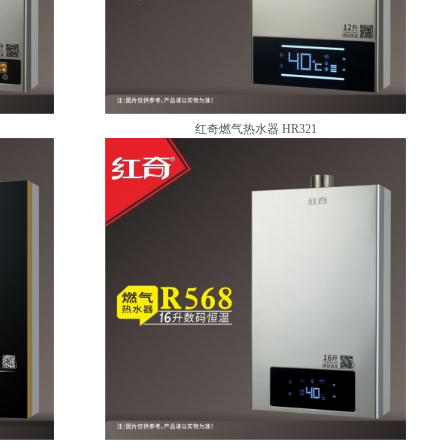
红奇燃气热水器 HR321