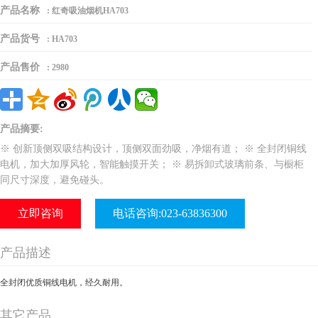
产品名称
:
红奇吸油烟机HA703
产品货号
:
HA703
产品售价
:
2980
产品摘要:
※ 创新顶侧双吸结构设计，顶侧双面劲吸，净烟有道； ※ 全封闭铜线
电机，加大加厚风轮，智能触摸开关； ※ 易拆卸式玻璃前条、与橱柜
同尺寸深度，避免碰头。
立即咨询
电话咨询:023-63836300
产品描述
全封闭优质铜线电机，经久耐用。
其它产品