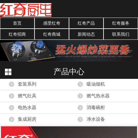
首页
感受红奇
红奇产品
红奇服务
红奇招商
红奇商城
新闻动态
联系我们
产品中心
套装系列
吸油烟机
燃气灶具
燃气热水器
电热水器
消毒碗柜
集成厨房
净水设备